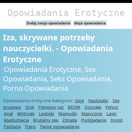
Opowiadania Erotyczne
Dodaj swoje opowiadanie
Moje opowiadania
Iza, skrywane potrzeby
nauczycielki. - Opowiadania
Erotyczne
Opowiadania Erotyczne, Sex
Opowiadania, Seks Opowiadania,
Porno Opowiadania
Opowiadania Erotyczne Kategorie:
Geje
Nastolatki
Sex
grupowy
Oral
Pierwszy raz
BDSM
Dojrzałe
Fetysz
Anal
Wytryski
Lesbijki
Mamuśki
Klasycznie
Laski
Masturbacja
Brutalny sex
Zdrada
Podglądanie
Incest
Fantazja
Trans
Twoje opowiadania