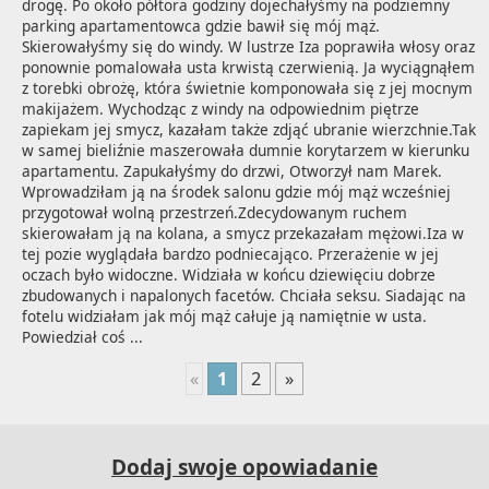
drogę. Po około półtora godziny dojechałyśmy na podziemny 
parking apartamentowca gdzie bawił się mój mąż. 
Skierowałyśmy się do windy. W lustrze Iza poprawiła włosy oraz 
ponownie pomalowała usta krwistą czerwienią. Ja wyciągnąłem 
z torebki obrożę, która świetnie komponowała się z jej mocnym 
makijażem. Wychodząc z windy na odpowiednim piętrze 
zapiekam jej smycz, kazałam także zdjąć ubranie wierzchnie.Tak 
w samej bieliźnie maszerowała dumnie korytarzem w kierunku 
apartamentu. Zapukałyśmy do drzwi, Otworzył nam Marek. 
Wprowadziłam ją na środek salonu gdzie mój mąż wcześniej 
przygotował wolną przestrzeń.Zdecydowanym ruchem 
skierowałam ją na kolana, a smycz przekazałam mężowi.Iza w 
tej pozie wyglądała bardzo podniecająco. Przerażenie w jej 
oczach było widoczne. Widziała w końcu dziewięciu dobrze 
zbudowanych i napalonych facetów. Chciała seksu. Siadając na 
fotelu widziałam jak mój mąż całuje ją namiętnie w usta. 
Powiedział coś ...
«
1
2
»
Dodaj swoje opowiadanie