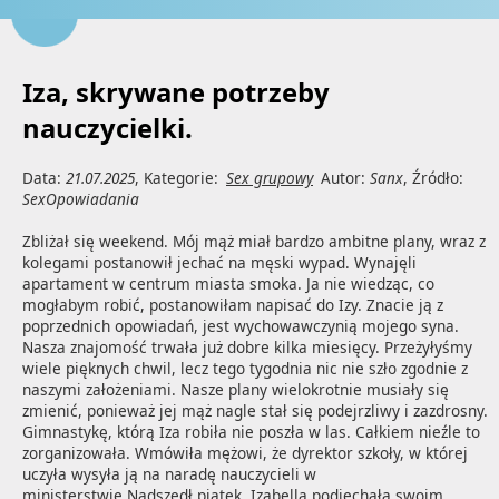
Iza, skrywane potrzeby
nauczycielki.
Data:
21.07.2025
, Kategorie:
Sex grupowy
Autor:
Sanx
, Źródło:
SexOpowiadania
Zbliżał się weekend. Mój mąż miał bardzo ambitne plany, wraz z 
kolegami postanowił jechać na męski wypad. Wynajęli 
apartament w centrum miasta smoka. Ja nie wiedząc, co 
mogłabym robić, postanowiłam napisać do Izy. Znacie ją z 
poprzednich opowiadań, jest wychowawczynią mojego syna. 
Nasza znajomość trwała już dobre kilka miesięcy. Przeżyłyśmy 
wiele pięknych chwil, lecz tego tygodnia nic nie szło zgodnie z 
naszymi założeniami. Nasze plany wielokrotnie musiały się 
zmienić, ponieważ jej mąż nagle stał się podejrzliwy i zazdrosny. 
Gimnastykę, którą Iza robiła nie poszła w las. Całkiem nieźle to 
zorganizowała. Wmówiła mężowi, że dyrektor szkoły, w której 
uczyła wysyła ją na naradę nauczycieli w 
ministerstwie.Nadszedł piątek. Izabella podjechała swoim 