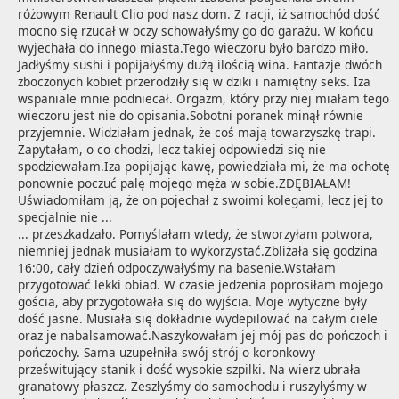
różowym Renault Clio pod nasz dom. Z racji, iż samochód dość 
mocno się rzucał w oczy schowałyśmy go do garażu. W końcu 
wyjechała do innego miasta.Tego wieczoru było bardzo miło. 
Jadłyśmy sushi i popijałyśmy dużą ilością wina. Fantazje dwóch 
zboczonych kobiet przerodziły się w dziki i namiętny seks. Iza 
wspaniale mnie podniecał. Orgazm, który przy niej miałam tego 
wieczoru jest nie do opisania.Sobotni poranek minął równie 
przyjemnie. Widziałam jednak, że coś mają towarzyszkę trapi. 
Zapytałam, o co chodzi, lecz takiej odpowiedzi się nie 
spodziewałam.Iza popijając kawę, powiedziała mi, że ma ochotę 
ponownie poczuć palę mojego męża w sobie.ZDĘBIAŁAM! 
Uświadomiłam ją, że on pojechał z swoimi kolegami, lecz jej to 
specjalnie nie ...
... przeszkadzało. Pomyślałam wtedy, że stworzyłam potwora, 
niemniej jednak musiałam to wykorzystać.Zbliżała się godzina 
16:00, cały dzień odpoczywałyśmy na basenie.Wstałam 
przygotować lekki obiad. W czasie jedzenia poprosiłam mojego 
gościa, aby przygotowała się do wyjścia. Moje wytyczne były 
dość jasne. Musiała się dokładnie wydepilować na całym ciele 
oraz je nabalsamować.Naszykowałam jej mój pas do pończoch i 
pończochy. Sama uzupełniła swój strój o koronkowy 
prześwitujący stanik i dość wysokie szpilki. Na wierz ubrała 
granatowy płaszcz. Zeszłyśmy do samochodu i ruszyłyśmy w 