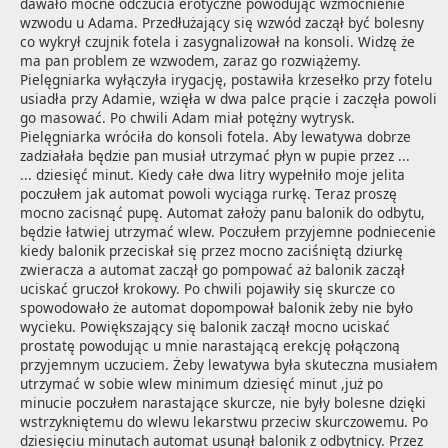
dawało mocne odczucia erotyczne powodując wzmocnienie 
wzwodu u Adama. Przedłużający się wzwód zaczął być bolesny 
co wykrył czujnik fotela i zasygnalizował na konsoli. Widzę że 
ma pan problem ze wzwodem, zaraz go rozwiążemy. 
Pielęgniarka wyłączyła irygację, postawiła krzesełko przy fotelu 
usiadła przy Adamie, wzięła w dwa palce prącie i zaczęła powoli 
go masować. Po chwili Adam miał potężny wytrysk. 
Pielęgniarka wróciła do konsoli fotela. Aby lewatywa dobrze 
zadziałała będzie pan musiał utrzymać płyn w pupie przez ...
... dziesięć minut. Kiedy całe dwa litry wypełniło moje jelita 
poczułem jak automat powoli wyciąga rurkę. Teraz proszę 
mocno zacisnąć pupę. Automat założy panu balonik do odbytu, 
będzie łatwiej utrzymać wlew. Poczułem przyjemne podniecenie 
kiedy balonik przeciskał się przez mocno zaciśniętą dziurkę 
zwieracza a automat zaczął go pompować aż balonik zaczął 
uciskać gruczoł krokowy. Po chwili pojawiły się skurcze co 
spowodowało że automat dopompował balonik żeby nie było 
wycieku. Powiększający się balonik zaczął mocno uciskać 
prostatę powodując u mnie narastającą erekcję połączoną 
przyjemnym uczuciem. Żeby lewatywa była skuteczna musiałem 
utrzymać w sobie wlew minimum dziesięć minut ,już po 
minucie poczułem narastające skurcze, nie były bolesne dzięki 
wstrzykniętemu do wlewu lekarstwu przeciw skurczowemu. Po 
dziesięciu minutach automat usunął balonik z odbytnicy. Przez 