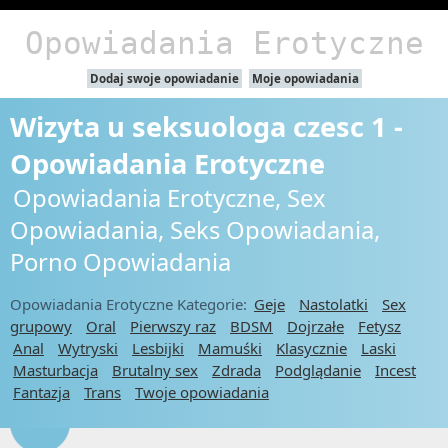
Opowiadania Erotyczne
Dodaj swoje opowiadanie
Moje opowiadania
Wizyta u seksuologa czesc 1 -
Opowiadania Erotyczne
Opowiadania Erotyczne, Sex
Opowiadania, Seks Opowiadania,
Porno Opowiadania
Opowiadania Erotyczne Kategorie:
Geje
Nastolatki
Sex
grupowy
Oral
Pierwszy raz
BDSM
Dojrzałe
Fetysz
Anal
Wytryski
Lesbijki
Mamuśki
Klasycznie
Laski
Masturbacja
Brutalny sex
Zdrada
Podglądanie
Incest
Fantazja
Trans
Twoje opowiadania