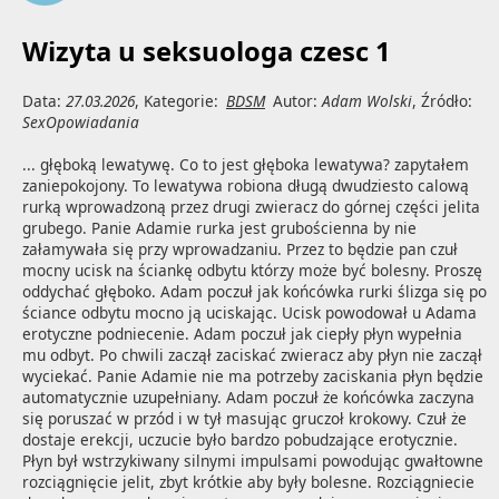
Wizyta u seksuologa czesc 1
Data:
27.03.2026
, Kategorie:
BDSM
Autor:
Adam Wolski
, Źródło:
SexOpowiadania
... głęboką lewatywę. Co to jest głęboka lewatywa? zapytałem 
zaniepokojony. To lewatywa robiona długą dwudziesto calową 
rurką wprowadzoną przez drugi zwieracz do górnej części jelita 
grubego. Panie Adamie rurka jest grubościenna by nie 
załamywała się przy wprowadzaniu. Przez to będzie pan czuł 
mocny ucisk na ściankę odbytu którzy może być bolesny. Proszę 
oddychać głęboko. Adam poczuł jak końcówka rurki ślizga się po 
ściance odbytu mocno ją uciskając. Ucisk powodował u Adama 
erotyczne podniecenie. Adam poczuł jak ciepły płyn wypełnia 
mu odbyt. Po chwili zaczął zaciskać zwieracz aby płyn nie zaczął 
wyciekać. Panie Adamie nie ma potrzeby zaciskania płyn będzie 
automatycznie uzupełniany. Adam poczuł że końcówka zaczyna 
się poruszać w przód i w tył masując gruczoł krokowy. Czuł że 
dostaje erekcji, uczucie było bardzo pobudzające erotycznie. 
Płyn był wstrzykiwany silnymi impulsami powodując gwałtowne 
rozciągnięcie jelit, zbyt krótkie aby były bolesne. Rozciągniecie 