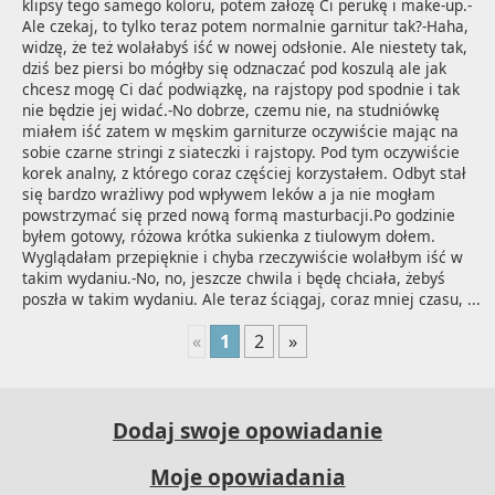
klipsy tego samego koloru, potem założę Ci perukę i make-up.-
Ale czekaj, to tylko teraz potem normalnie garnitur tak?-Haha, 
widzę, że też wolałabyś iść w nowej odsłonie. Ale niestety tak, 
dziś bez piersi bo mógłby się odznaczać pod koszulą ale jak 
chcesz mogę Ci dać podwiązkę, na rajstopy pod spodnie i tak 
nie będzie jej widać.-No dobrze, czemu nie, na studniówkę 
miałem iść zatem w męskim garniturze oczywiście mając na 
sobie czarne stringi z siateczki i rajstopy. Pod tym oczywiście 
korek analny, z którego coraz częściej korzystałem. Odbyt stał 
się bardzo wrażliwy pod wpływem leków a ja nie mogłam 
powstrzymać się przed nową formą masturbacji.Po godzinie 
byłem gotowy, różowa krótka sukienka z tiulowym dołem. 
Wyglądałam przepięknie i chyba rzeczywiście wolałbym iść w 
takim wydaniu.-No, no, jeszcze chwila i będę chciała, żebyś 
poszła w takim wydaniu. Ale teraz ściągaj, coraz mniej czasu, ...
«
1
2
»
Dodaj swoje opowiadanie
Moje opowiadania