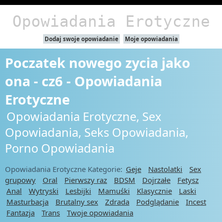
Opowiadania Erotyczne
Dodaj swoje opowiadanie
Moje opowiadania
Poczatek nowego zycia jako
ona - cz6 - Opowiadania
Erotyczne
Opowiadania Erotyczne, Sex
Opowiadania, Seks Opowiadania,
Porno Opowiadania
Opowiadania Erotyczne Kategorie:
Geje
Nastolatki
Sex
grupowy
Oral
Pierwszy raz
BDSM
Dojrzałe
Fetysz
Anal
Wytryski
Lesbijki
Mamuśki
Klasycznie
Laski
Masturbacja
Brutalny sex
Zdrada
Podglądanie
Incest
Fantazja
Trans
Twoje opowiadania