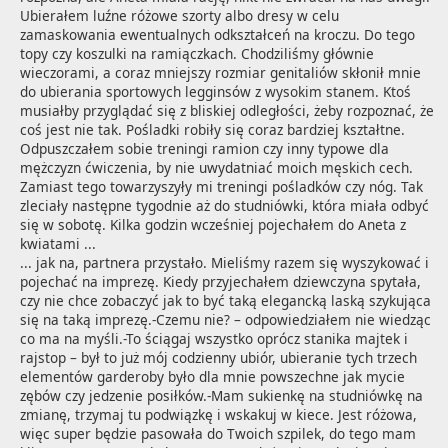
Ubierałem luźne różowe szorty albo dresy w celu 
zamaskowania ewentualnych odkształceń na kroczu. Do tego 
topy czy koszulki na ramiączkach. Chodziliśmy głównie 
wieczorami, a coraz mniejszy rozmiar genitaliów skłonił mnie 
do ubierania sportowych legginsów z wysokim stanem. Ktoś 
musiałby przyglądać się z bliskiej odległości, żeby rozpoznać, że 
coś jest nie tak. Pośladki robiły się coraz bardziej kształtne. 
Odpuszczałem sobie treningi ramion czy inny typowe dla 
mężczyzn ćwiczenia, by nie uwydatniać moich męskich cech. 
Zamiast tego towarzyszyły mi treningi pośladków czy nóg. Tak 
zleciały następne tygodnie aż do studniówki, która miała odbyć 
się w sobotę. Kilka godzin wcześniej pojechałem do Aneta z 
kwiatami ...
... jak na, partnera przystało. Mieliśmy razem się wyszykować i 
pojechać na imprezę. Kiedy przyjechałem dziewczyna spytała, 
czy nie chce zobaczyć jak to być taką elegancką laską szykująca 
się na taką imprezę.-Czemu nie? – odpowiedziałem nie wiedząc 
co ma na myśli.-To ściągaj wszystko oprócz stanika majtek i 
rajstop – był to już mój codzienny ubiór, ubieranie tych trzech 
elementów garderoby było dla mnie powszechne jak mycie 
zębów czy jedzenie posiłków.-Mam sukienkę na studniówkę na 
zmianę, trzymaj tu podwiązkę i wskakuj w kiece. Jest różowa, 
więc super będzie pasowała do Twoich szpilek, do tego mam 