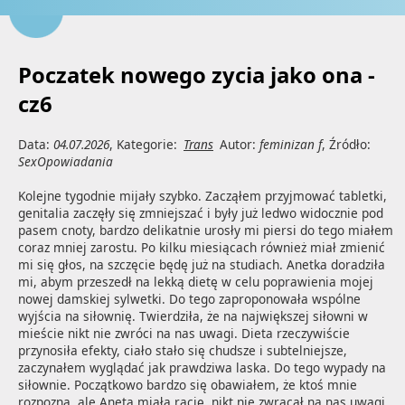
Poczatek nowego zycia jako ona -
cz6
Data:
04.07.2026
, Kategorie:
Trans
Autor:
feminizan f
, Źródło:
SexOpowiadania
Kolejne tygodnie mijały szybko. Zacząłem przyjmować tabletki, 
genitalia zaczęły się zmniejszać i były już ledwo widocznie pod 
pasem cnoty, bardzo delikatnie urosły mi piersi do tego miałem 
coraz mniej zarostu. Po kilku miesiącach również miał zmienić 
mi się głos, na szczęcie będę już na studiach. Anetka doradziła 
mi, abym przeszedł na lekką dietę w celu poprawienia mojej 
nowej damskiej sylwetki. Do tego zaproponowała wspólne 
wyjścia na siłownię. Twierdziła, że na największej siłowni w 
mieście nikt nie zwróci na nas uwagi. Dieta rzeczywiście 
przynosiła efekty, ciało stało się chudsze i subtelniejsze, 
zaczynałem wyglądać jak prawdziwa laska. Do tego wypady na 
siłownie. Początkowo bardzo się obawiałem, że ktoś mnie 
rozpozna, ale Aneta miała rację, nikt nie zwracał na nas uwagi. 