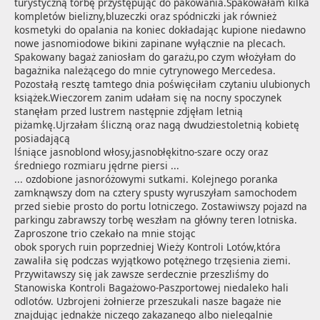
turystyczną torbę przystępując do pakowania.Spakowałam kilka 
kompletów bielizny,bluzeczki oraz spódniczki jak również 
kosmetyki do opalania na koniec dokładając kupione niedawno 
nowe jasnomiodowe bikini zapinane wyłącznie na plecach.  
Spakowany bagaż zaniosłam do garażu,po czym włożyłam do 
bagażnika należącego do mnie cytrynowego Mercedesa. 

Pozostałą resztę tamtego dnia poświęciłam czytaniu ulubionych 
książek.Wieczorem zanim udałam się na nocny spoczynek 

stanęłam przed lustrem następnie zdjęłam letnią 
piżamkę.Ujrzałam śliczną oraz nagą dwudziestoletnią kobietę 
posiadającą 

lśniące jasnoblond włosy,jasnobłękitno-szare oczy oraz 
średniego rozmiaru jędrne piersi ...
... ozdobione jasnoróżowymi sutkami. Kolejnego poranka 
zamknąwszy dom na cztery spusty wyruszyłam samochodem 
przed siebie prosto do portu lotniczego. Zostawiwszy pojazd na 
parkingu zabrawszy torbę weszłam na główny teren lotniska. 
Zaproszone trio czekało na mnie stojąc 

obok sporych ruin poprzedniej Wieży Kontroli Lotów,która 
zawaliła się podczas wyjątkowo potężnego trzęsienia ziemi. 
Przywitawszy się jak zawsze serdecznie przeszliśmy do 
Stanowiska Kontroli Bagażowo-Paszportowej niedaleko hali 
odlotów. Uzbrojeni żołnierze przeszukali nasze bagaże nie 
znajdując jednakże niczego zakazanego albo nielegalnie 