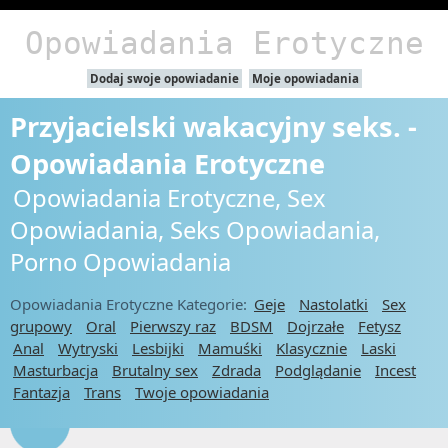
Opowiadania Erotyczne
Dodaj swoje opowiadanie
Moje opowiadania
Przyjacielski wakacyjny seks. -
Opowiadania Erotyczne
Opowiadania Erotyczne, Sex
Opowiadania, Seks Opowiadania,
Porno Opowiadania
Opowiadania Erotyczne Kategorie:
Geje
Nastolatki
Sex
grupowy
Oral
Pierwszy raz
BDSM
Dojrzałe
Fetysz
Anal
Wytryski
Lesbijki
Mamuśki
Klasycznie
Laski
Masturbacja
Brutalny sex
Zdrada
Podglądanie
Incest
Fantazja
Trans
Twoje opowiadania