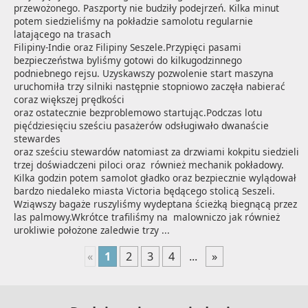
przewożonego. Paszporty nie budziły podejrzeń. Kilka minut 
potem siedzieliśmy na pokładzie samolotu regularnie 
latającego na trasach 

Filipiny-Indie oraz Filipiny Seszele.Przypięci pasami 
bezpieczeństwa byliśmy gotowi do kilkugodzinnego 
podniebnego rejsu. Uzyskawszy pozwolenie start maszyna 
uruchomiła trzy silniki następnie stopniowo zaczęła nabierać 
coraz większej prędkości

oraz ostatecznie bezproblemowo startując.Podczas lotu 
pięćdziesięciu sześciu pasażerów odsługiwało dwanaście 
stewardes 

oraz sześciu stewardów natomiast za drzwiami kokpitu siedzieli 
trzej doświadczeni piloci oraz  również mechanik pokładowy.  
Kilka godzin potem samolot gładko oraz bezpiecznie wylądował 
bardzo niedaleko miasta Victoria będącego stolicą Seszeli. 
Wziąwszy bagaże ruszyliśmy wydeptana ścieżką biegnącą przez 
las palmowy.Wkrótce trafiliśmy na  malowniczo jak również 
urokliwie położone zaledwie trzy ...
«
1
2
3
4
...
»