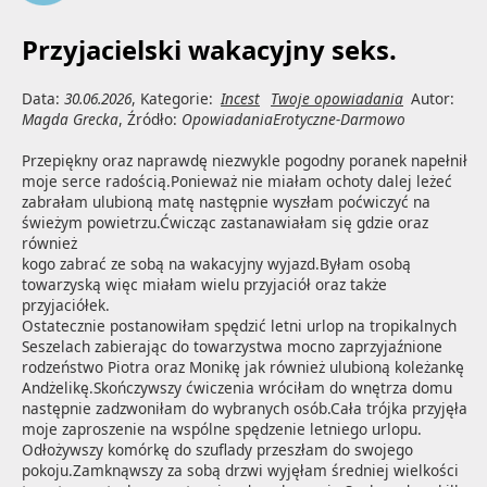
Przyjacielski wakacyjny seks.
Data:
30.06.2026
, Kategorie:
Incest
Twoje opowiadania
Autor:
Magda Grecka
, Źródło:
OpowiadaniaErotyczne-Darmowo
Przepiękny oraz naprawdę niezwykle pogodny poranek napełnił 
moje serce radością.Ponieważ nie miałam ochoty dalej leżeć 

zabrałam ulubioną matę następnie wyszłam poćwiczyć na 
świeżym powietrzu.Ćwicząc zastanawiałam się gdzie oraz 
również 

kogo zabrać ze sobą na wakacyjny wyjazd.Byłam osobą 
towarzyską więc miałam wielu przyjaciół oraz także 
przyjaciółek. 

Ostatecznie postanowiłam spędzić letni urlop na tropikalnych 
Seszelach zabierając do towarzystwa mocno zaprzyjaźnione 
rodzeństwo Piotra oraz Monikę jak również ulubioną koleżankę 
Andżelikę.Skończywszy ćwiczenia wróciłam do wnętrza domu 
następnie zadzwoniłam do wybranych osób.Cała trójka przyjęła 
moje zaproszenie na wspólne spędzenie letniego urlopu. 
Odłożywszy komórkę do szuflady przeszłam do swojego 
pokoju.Zamknąwszy za sobą drzwi wyjęłam średniej wielkości 