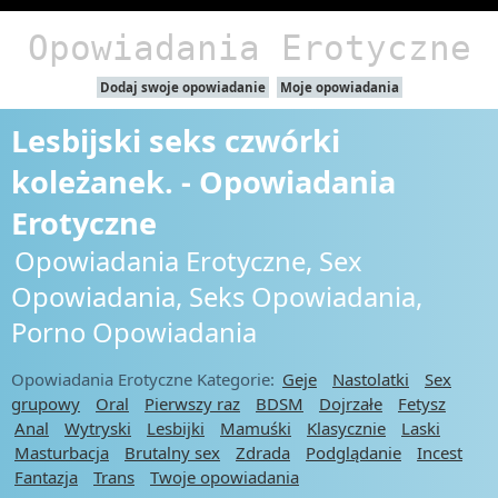
Opowiadania Erotyczne
Dodaj swoje opowiadanie
Moje opowiadania
Lesbijski seks czwórki
koleżanek. - Opowiadania
Erotyczne
Opowiadania Erotyczne, Sex
Opowiadania, Seks Opowiadania,
Porno Opowiadania
Opowiadania Erotyczne Kategorie:
Geje
Nastolatki
Sex
grupowy
Oral
Pierwszy raz
BDSM
Dojrzałe
Fetysz
Anal
Wytryski
Lesbijki
Mamuśki
Klasycznie
Laski
Masturbacja
Brutalny sex
Zdrada
Podglądanie
Incest
Fantazja
Trans
Twoje opowiadania