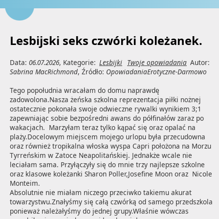
Lesbijski seks czwórki koleżanek.
Data:
06.07.2026
, Kategorie:
Lesbijki
Twoje opowiadania
Autor:
Sabrina MacRichmond
, Źródło:
OpowiadaniaErotyczne-Darmowo
Tego popołudnia wracałam do domu naprawdę 
zadowolona.Nasza żeńska szkolna reprezentacja piłki nożnej 
ostatecznie pokonała swoje odwieczne rywalki wynikiem 3;1 
zapewniając sobie bezpośredni awans do półfinałów zaraz po 
wakacjach.  Marzyłam teraz tylko kąpać się oraz opalać na 
plaży.Docelowym miejscem mojego urlopu była przecudowna 
oraz również tropikalna włoska wyspa Capri położona na Morzu 
Tyrreńskim w Zatoce Neapolitańskiej. Jednakże wcale nie 
leciałam sama. Przyłączyły się do mnie trzy najlepsze szkolne 
oraz klasowe koleżanki Sharon Poller,Josefine Moon oraz  Nicole 
Monteim.

Absolutnie nie miałam niczego przeciwko takiemu akurat 
towarzystwu.Znałyśmy się całą czwórką od samego przedszkola 
ponieważ należałyśmy do jednej grupy.Właśnie wówczas 