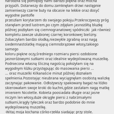
narodziła się pomiędzy nami bardzo piękna oraz mocna 
przyjaźń. Dotarwszy do domu zamknęłam drzwi następnie 
zamieniwszy czarne buty na obcasie na lekkie oraz dosyć 
wygodne pantofle 

przeszłam korytarzem do swojego pokoju.Przekroczywszy próg 
stanęłam przed lustrem,po czym zdjęłam jasnożółtą bluzkę 
później pozbyłam się ciemnogranatowej spódniczki  jak również 
kompletu zawsze ulubionej czarnej koronkowej bielizny. 
Zobaczyłam bardzo słodką,niezwykle zgrabną oraz nagą 
siedemnastolatkę mającą ciemnobrązowe włosy,takiego 
samego 

koloru piękne oczy,średniego rozmiaru piersi ozdobione 
jasnoróżowymi sutkami oraz idealnie wydepilowaną muszelkę. 
Podniecona własną śliczną nagością położyłam się na 
wygodnym łóżku przystępując do masowania piersi ...
... oraz muszelki Kilkanaście minut później doznałam 
spełnienia.Pozostając nieubrana wyciągnęłam osobistą walizkę 
zaczynając pakowanie. Odłożywszy spakowany bagaż na łóżko 
skierowałam swoje kroki do kuchni,gdzie zastałam nagą matkę 
imieniem Nicolette. Kobieta poosiadała długie oraz jasne 
niczym len włosy,duże okrągłe piersi z nabrzmiałymi 
sutkami,krągły tyłeczek oraz bardzo podobnie do mnie 
wydepilowaną muszelkę.

-Witaj moja kochana córko-rzekła siadając przy stole.
