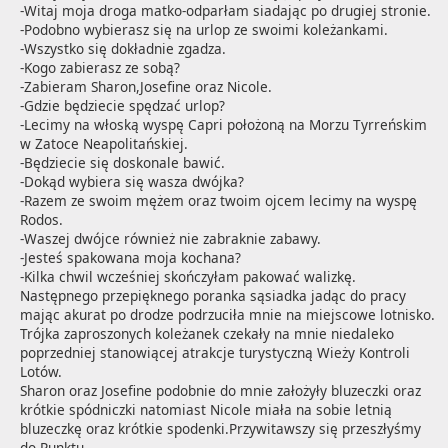
-Witaj moja droga matko-odparłam siadając po drugiej stronie.

-Podobno wybierasz się na urlop ze swoimi koleżankami.

-Wszystko się dokładnie zgadza.

-Kogo zabierasz ze sobą?

-Zabieram Sharon,Josefine oraz Nicole. 

-Gdzie będziecie spędzać urlop?

-Lecimy na włoską wyspę Capri położoną na Morzu Tyrreńskim 
w Zatoce Neapolitańskiej.

-Będziecie się doskonale bawić.

-Dokąd wybiera się wasza dwójka?

-Razem ze swoim mężem oraz twoim ojcem lecimy na wyspę 
Rodos.

-Waszej dwójce również nie zabraknie zabawy.

-Jesteś spakowana moja kochana?

-Kilka chwil wcześniej skończyłam pakować walizkę.

Następnego przepięknego poranka sąsiadka jadąc do pracy 
mając akurat po drodze podrzuciła mnie na miejscowe lotnisko. 
Trójka zaproszonych koleżanek czekały na mnie niedaleko 
poprzedniej stanowiącej atrakcje turystyczną Wieży Kontroli 
Lotów.

Sharon oraz Josefine podobnie do mnie założyły bluzeczki oraz 
krótkie spódniczki natomiast Nicole miała na sobie letnią 
bluzeczkę oraz krótkie spodenki.Przywitawszy się przeszłyśmy 
do Punktu ...