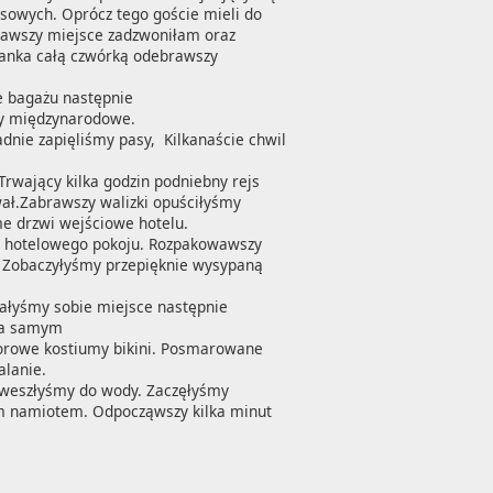
nsowych. Oprócz tego goście mieli do 
rawszy miejsce zadzwoniłam oraz 
anka całą czwórką odebrawszy 
 bagażu następnie 

y międzynarodowe. 

ie zapięliśmy pasy,  Kilkanaście chwil 
rwający kilka godzin podniebny rejs 
ał.Zabrawszy walizki opuściłyśmy 
 drzwi wejściowe hotelu.  
 hotelowego pokoju. Rozpakowawszy 
 Zobaczyłyśmy przepięknie wysypaną 
łyśmy sobie miejsce następnie 
a samym 

lorowe kostiumy bikini. Posmarowane 
anie. 

 weszłyśmy do wody. Zaczęłyśmy 
m namiotem. Odpocząwszy kilka minut 