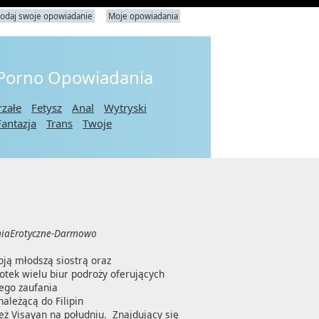
odaj swoje opowiadanie
Moje opowiadania
 Porno Opowiadania
rzałe
Fetysz
Anal
Wytryski
Fantazja
Trans
Twoje
iaErotyczne-Darmowo
ą młodszą siostrą oraz 

ek wielu biur podroży oferujących 
go zaufania 

eżącą do Filipin 

 Visayan na południu.  Znajdujący się 