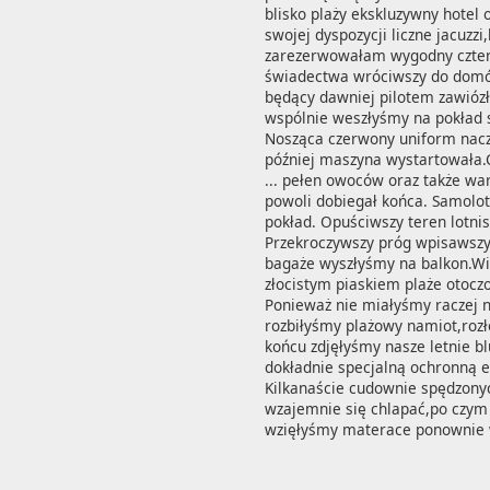
blisko plaży ekskluzywny hotel 
swojej dyspozycji liczne jacuz
zarezerwowałam wygodny cztero
świadectwa wróciwszy do domów
będący dawniej pilotem zawiózł
wspólnie weszłyśmy na pokład s
Nosząca czerwony uniform nacze
później maszyna wystartowała.Cz
... pełen owoców oraz także wa
powoli dobiegał końca. Samolot
pokład. Opuściwszy teren lotni
Przekroczywszy próg wpisawszy
bagaże wyszłyśmy na balkon.Wi
złocistym piaskiem plaże otocz
Ponieważ nie miałyśmy raczej 
rozbiłyśmy plażowy namiot,roz
końcu zdjęłyśmy nasze letnie b
dokładnie specjalną ochronną e
Kilkanaście cudownie spędzonyc
wzajemnie się chlapać,po czym
wzięłyśmy materace ponownie w