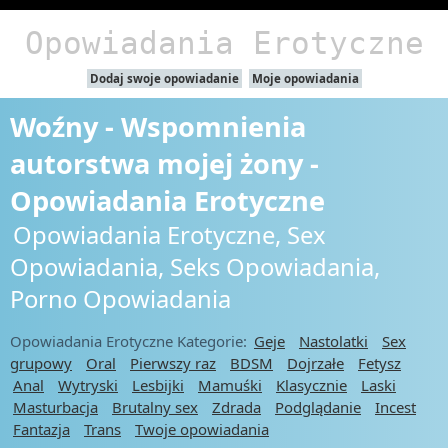
Opowiadania Erotyczne
Dodaj swoje opowiadanie
Moje opowiadania
Woźny - Wspomnienia
autorstwa mojej żony -
Opowiadania Erotyczne
Opowiadania Erotyczne, Sex
Opowiadania, Seks Opowiadania,
Porno Opowiadania
Opowiadania Erotyczne Kategorie:
Geje
Nastolatki
Sex
grupowy
Oral
Pierwszy raz
BDSM
Dojrzałe
Fetysz
Anal
Wytryski
Lesbijki
Mamuśki
Klasycznie
Laski
Masturbacja
Brutalny sex
Zdrada
Podglądanie
Incest
Fantazja
Trans
Twoje opowiadania