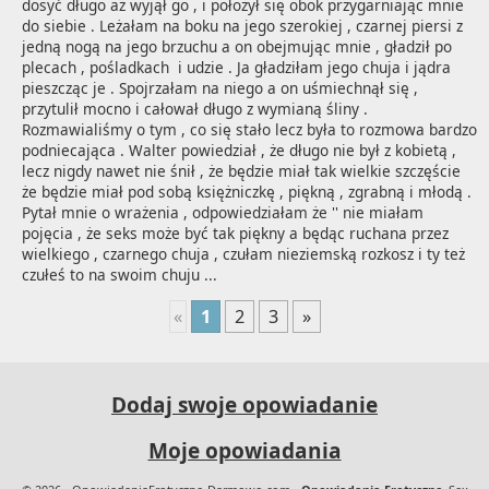
dosyć długo aż wyjął go , i położył się obok przygarniając mnie 
do siebie . Leżałam na boku na jego szerokiej , czarnej piersi z 
jedną nogą na jego brzuchu a on obejmując mnie , gładził po 
plecach , pośladkach  i udzie . Ja gładziłam jego chuja i jądra 
pieszcząc je . Spojrzałam na niego a on uśmiechnął się , 
przytulił mocno i całował długo z wymianą śliny . 
Rozmawialiśmy o tym , co się stało lecz była to rozmowa bardzo 
podniecająca . Walter powiedział , że długo nie był z kobietą , 
lecz nigdy nawet nie śnił , że będzie miał tak wielkie szczęście 
że będzie miał pod sobą księżniczkę , piękną , zgrabną i młodą . 
Pytał mnie o wrażenia , odpowiedziałam że '' nie miałam 
pojęcia , że seks może być tak piękny a będąc ruchana przez 
wielkiego , czarnego chuja , czułam nieziemską rozkosz i ty też 
czułeś to na swoim chuju ...
«
1
2
3
»
Dodaj swoje opowiadanie
Moje opowiadania