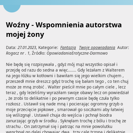
Woźny - Wspomnienia autorstwa
mojej żony
Data:
27.01.2023
, Kategorie:
Fantazja
Twoje opowiadania
Autor:
Rogacz nr . 1
, Źródło:
OpowiadaniaErotyczne-Darmowo
Nie będę się rozpisywała , gdyż mój mąż wszystko opisał i 
przejdę od razu do sedna a więc....... Gdy leżałam z Walterem 
na jego łóżku w kotłowni i bawiłam się jego wielkim chujem , 
przeszedł mnie dreszcz gdyż trochę się bałam tego , co ten chuj 
może ze mną zrobić . Walter pieścił mnie po całym ciele , lecz 
teraz , gdy leżeliśmy wyraziłam swoje obawy lecz on powiedział 
, że zrobi to delikatnie i po pewnym czasie będę czuła tylko 
rozkosz . Ustawił się nade mną i pocierając ogromny grzyb o 
moje przecięcie pipkowe , smarował go soczkami aby łatwiej 
się wślizgnął . Ustawił chuja do wejścia i pchnął biodra 
zanurzając grzyb w środku . Syknęłam trochę z bólu i trochę ze 
strachu . On zatrzymał się i patrząc na mnie powolutku 
wepchnął go dalej chowając dwa , trzy cale trzona i delikatnie 