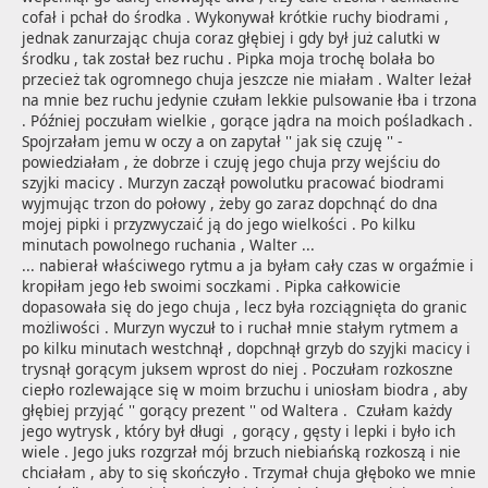
cofał i pchał do środka . Wykonywał krótkie ruchy biodrami , 
jednak zanurzając chuja coraz głębiej i gdy był już calutki w 
środku , tak został bez ruchu . Pipka moja trochę bolała bo 
przecież tak ogromnego chuja jeszcze nie miałam . Walter leżał 
na mnie bez ruchu jedynie czułam lekkie pulsowanie łba i trzona 
. Później poczułam wielkie , gorące jądra na moich pośladkach . 
Spojrzałam jemu w oczy a on zapytał '' jak się czuję '' - 
powiedziałam , że dobrze i czuję jego chuja przy wejściu do 
szyjki macicy . Murzyn zaczął powolutku pracować biodrami 
wyjmując trzon do połowy , żeby go zaraz dopchnąć do dna 
mojej pipki i przyzwyczaić ją do jego wielkości . Po kilku 
minutach powolnego ruchania , Walter ...
... nabierał właściwego rytmu a ja byłam cały czas w orgaźmie i 
kropiłam jego łeb swoimi soczkami . Pipka całkowicie 
dopasowała się do jego chuja , lecz była rozciągnięta do granic 
możliwości . Murzyn wyczuł to i ruchał mnie stałym rytmem a 
po kilku minutach westchnął , dopchnął grzyb do szyjki macicy i 
trysnął gorącym juksem wprost do niej . Poczułam rozkoszne 
ciepło rozlewające się w moim brzuchu i uniosłam biodra , aby 
głębiej przyjąć '' gorący prezent '' od Waltera .  Czułam każdy 
jego wytrysk , który był długi  , gorący , gęsty i lepki i było ich 
wiele . Jego juks rozgrzał mój brzuch niebiańską rozkoszą i nie 
chciałam , aby to się skończyło . Trzymał chuja głęboko we mnie 