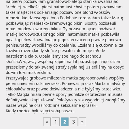
najpierw pozbawiłam granatowo-białego stanika uwalniajac 

średniej  wielkości piersi natomiast chwile potem pozbawiłam 
także majteczek odsłaniając pozbawione blond włosków 
młodziutkie dziewczęce łono.Podobnie rozebrałam także Martę 
pozbawiając niebiesko- kremowego bikini.Siostry pozbaeuli 
mnie miodowo-szarego bikini. Tymczasem ojciec pozbawił 
matkę bordowo-zuelonego bikini natomiast matka pozbawiła 
ojca kąpielówek uwalniając jego sterczącego prawie pionowo 
penisa.Nadzy wróciliśmy do opalania. Czułam się cudownie  za 
każdym razem,kiedy słońce piesciło całe moje m!ode 
nastoletnie ciało. Opalaliśmy soe nago do zachodu 
słońca.Wziąwszy wspólną kąpiel nadal pozostając nago razem 
przeszliśmy do tak zwanej strefy sypialnej.Usiedliśmy na dosyć 
dużym łożu małżeńskim. 

Przerywaĵąc grobowe milczenie matka zaproponowała wspólny 
pelen uniesień rodzinny seks. Ponieważ ja oraz Marta miałyśmy 
chłopaków oraz pewne doświadczenia nie bylyśmy przeciwko. 
Tylko Magda miała pewne opory jednakże ostatecznie musiała 
definitywnie skapitulować. Położywszy się wygodniej zaczęliśmy 
nasze wspólne oraz rodzinne seksualme igraszki. 

Kiedy rodzice byli zajęci sobą nasza ...
«
1
2
3
»