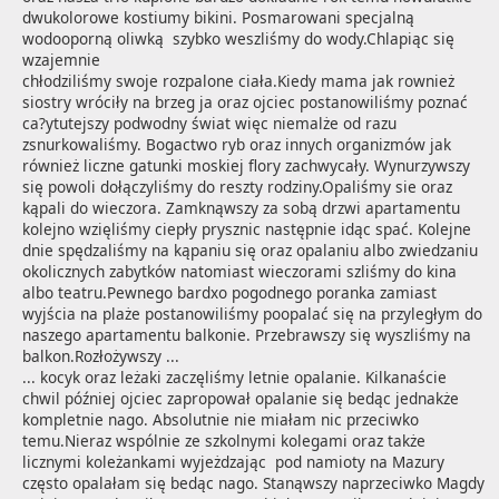
dwukolorowe kostiumy bikini. Posmarowani specjalną 
wodooporną oliwką  szybko weszliśmy do wody.Chlapiąc się 
wzajemnie 

chłodziliśmy swoje rozpalone ciała.Kiedy mama jak rownież 
siostry wróciły na brzeg ja oraz ojciec postanowiliśmy poznać  
ca?ytutejszy podwodny świat więc niemalże od razu 
zsnurkowaliśmy. Bogactwo ryb oraz innych organizmów jak 
również liczne gatunki moskiej flory zachwycały. Wynurzywszy 
się powoli dołączyliśmy do reszty rodziny.Opaliśmy sie oraz 
kąpali do wieczora. Zamknąwszy za sobą drzwi apartamentu 
kolejno wzięliśmy ciepły prysznic następnie idąc spać. Kolejne 
dnie spędzaliśmy na kąpaniu się oraz opalaniu albo zwiedzaniu 
okolicznych zabytków natomiast wieczorami szliśmy do kina 
albo teatru.Pewnego bardxo pogodnego poranka zamiast 
wyjścia na plaże postanowiliśmy poopalać się na przyległym do 
naszego apartamentu balkonie. Przebrawszy się wyszliśmy na 
balkon.Rozłożywszy ...
... kocyk oraz leżaki zaczęliśmy letnie opalanie. Kilkanaście 
chwil później ojciec zapropował opalanie się bedąc jednakże 
kompletnie nago. Absolutnie nie miałam nic przeciwko 
temu.Nieraz wspólnie ze szkolnymi kolegami oraz także  
licznymi koleżankami wyjeżdzając  pod namioty na Mazury 
często opalałam się bedąc nago. Stanąwszy naprzeciwko Magdy 