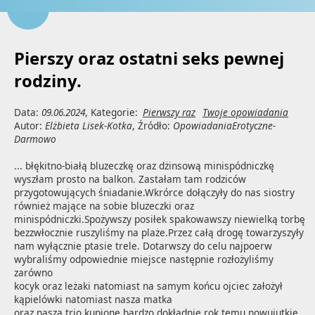
Pierszy oraz ostatni seks pewnej
rodziny.
Data:
09.06.2024
, Kategorie:
Pierwszy raz
Twoje opowiadania
Autor:
Elżbieta Lisek-Kotka
, Źródło:
OpowiadaniaErotyczne-
Darmowo
... błękitno-białą bluzeczkę oraz dżinsową minispódniczkę 
wyszłam prosto na balkon. Zastałam tam rodziców 
przygotowujących śniadanie.Wkrórce dołączyły do nas siostry 
również mające na sobie bluzeczki oraz 
minispódniczki.Spożywszy posiłek spakowawszy niewielką torbę 
bezzwłocznie ruszyliśmy na plaże.Przez całą drogę towarzyszyły 
nam wyłącznie ptasie trele. Dotarwszy do celu najpoerw 
wybraliśmy odpowiednie miejsce następnie rozłożyliśmy 
zarówno 

kocyk oraz leżaki natomiast na samym końcu ojciec założył 
kąpielówki natomiast nasza matka 

oraz nasza trio kupione bardzo dokładnie rok temu nowuiutkie 