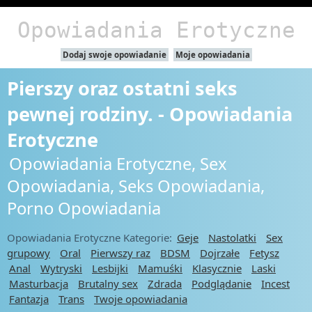
Opowiadania Erotyczne
Dodaj swoje opowiadanie
Moje opowiadania
Pierszy oraz ostatni seks
pewnej rodziny. - Opowiadania
Erotyczne
Opowiadania Erotyczne, Sex
Opowiadania, Seks Opowiadania,
Porno Opowiadania
Opowiadania Erotyczne Kategorie:
Geje
Nastolatki
Sex
grupowy
Oral
Pierwszy raz
BDSM
Dojrzałe
Fetysz
Anal
Wytryski
Lesbijki
Mamuśki
Klasycznie
Laski
Masturbacja
Brutalny sex
Zdrada
Podglądanie
Incest
Fantazja
Trans
Twoje opowiadania