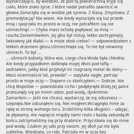
wystarczająco, by wiedzieć, że pod tą powierzchnią kryje się 
ciało, które znało życie. I które nadal potrafiło zawrócić w 
głowie.Zanurzyła się w wodzie jak syrena. Z klasą. Zmysłowo. Z 
premedytacją? Nie wiem. Ale kiedy wynurzyła się tuż przede 
mną i spojrzała mi prosto w oczy, nie potrafiłem się nie 
uśmiechnąć.— Chyba masz ochotę popływać za mną — 
rzuciła.Zaniemówiłem. Jej głos był niższy, lekko zachrypnięty. 
Seksowny jak diabli.— A może obok ciebie? — odpowiedziałem z 
lekkim drżeniem głosu.Uśmiechnęła się. To nie był niewinny 
uśmiech. To był ...
... uśmiech kobiety, która wie, czego chce.Woda była chłodna. 
Ale kiedy przypadkiem dotknęła mojej dłoni pod taflą – 
zadrżałem, jakby ktoś przyłożył mi rozgrzany metal do skóry.— 
Masz osiemnaście lat, prawda? — zapytała nagle, patrząc 
prosto w moje oczy.— Dopiero co skończyłem.— Dobrze. Nie 
chcę kłopotów — powiedziała cicho i podpłynęła bliżej.Jej palce 
przesunęły się po moim udzie, pod wodą, dyskretnie. 
Zamarłem.— Jeśli nie chcesz, wystarczy, że się odsuniesz — 
szepnęła.Nie odsunąłem się. Nie mogłem.Wciągnęła mnie za 
rękę w stronę wolnego toru. Zrobiliśmy kilka długości – udając, 
że pływamy. Ale napięcie między nami rosło z każdą sekundą.W 
końcu zatrzymaliśmy się przy drabince. Przyciskała się do mnie 
pod wodą. Czułem jej udo przy swoim. Jej dłoń już nie była 
subtelna. Wiedziała, co robi. Patrzyła mi w oczy bez 