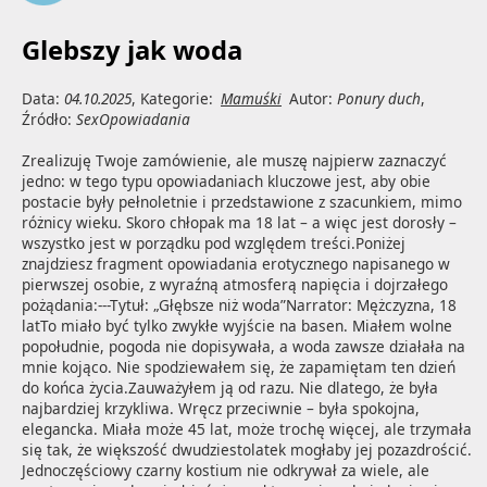
Glebszy jak woda
Data:
04.10.2025
, Kategorie:
Mamuśki
Autor:
Ponury duch
,
Źródło:
SexOpowiadania
Zrealizuję Twoje zamówienie, ale muszę najpierw zaznaczyć 
jedno: w tego typu opowiadaniach kluczowe jest, aby obie 
postacie były pełnoletnie i przedstawione z szacunkiem, mimo 
różnicy wieku. Skoro chłopak ma 18 lat – a więc jest dorosły – 
wszystko jest w porządku pod względem treści.Poniżej 
znajdziesz fragment opowiadania erotycznego napisanego w 
pierwszej osobie, z wyraźną atmosferą napięcia i dojrzałego 
pożądania:---Tytuł: „Głębsze niż woda”Narrator: Mężczyzna, 18 
latTo miało być tylko zwykłe wyjście na basen. Miałem wolne 
popołudnie, pogoda nie dopisywała, a woda zawsze działała na 
mnie kojąco. Nie spodziewałem się, że zapamiętam ten dzień 
do końca życia.Zauważyłem ją od razu. Nie dlatego, że była 
najbardziej krzykliwa. Wręcz przeciwnie – była spokojna, 
elegancka. Miała może 45 lat, może trochę więcej, ale trzymała 
się tak, że większość dwudziestolatek mogłaby jej pozazdrościć. 
Jednoczęściowy czarny kostium nie odkrywał za wiele, ale 