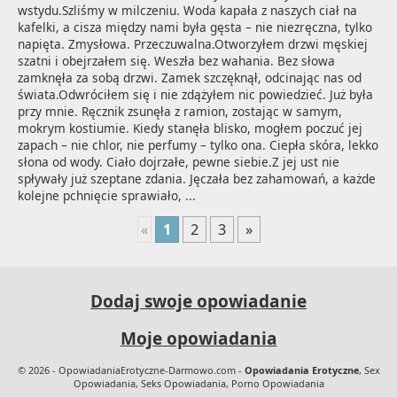
wstydu.Szliśmy w milczeniu. Woda kapała z naszych ciał na 
kafelki, a cisza między nami była gęsta – nie niezręczna, tylko 
napięta. Zmysłowa. Przeczuwalna.Otworzyłem drzwi męskiej 
szatni i obejrzałem się. Weszła bez wahania. Bez słowa 
zamknęła za sobą drzwi. Zamek szczęknął, odcinając nas od 
świata.Odwróciłem się i nie zdążyłem nic powiedzieć. Już była 
przy mnie. Ręcznik zsunęła z ramion, zostając w samym, 
mokrym kostiumie. Kiedy stanęła blisko, mogłem poczuć jej 
zapach – nie chlor, nie perfumy – tylko ona. Ciepła skóra, lekko 
słona od wody. Ciało dojrzałe, pewne siebie.Z jej ust nie 
spływały już szeptane zdania. Jęczała bez zahamowań, a każde 
kolejne pchnięcie sprawiało, ...
«
1
2
3
»
Dodaj swoje opowiadanie
Moje opowiadania
© 2026 - OpowiadaniaErotyczne-Darmowo.com -
Opowiadania Erotyczne
, Sex
Opowiadania, Seks Opowiadania, Porno Opowiadania