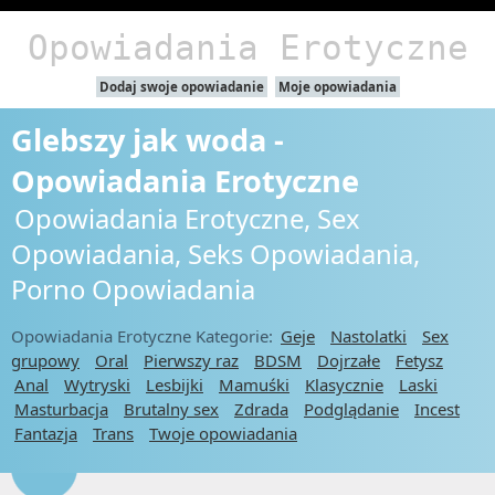
Opowiadania Erotyczne
Dodaj swoje opowiadanie
Moje opowiadania
Glebszy jak woda -
Opowiadania Erotyczne
Opowiadania Erotyczne, Sex
Opowiadania, Seks Opowiadania,
Porno Opowiadania
Opowiadania Erotyczne Kategorie:
Geje
Nastolatki
Sex
grupowy
Oral
Pierwszy raz
BDSM
Dojrzałe
Fetysz
Anal
Wytryski
Lesbijki
Mamuśki
Klasycznie
Laski
Masturbacja
Brutalny sex
Zdrada
Podglądanie
Incest
Fantazja
Trans
Twoje opowiadania