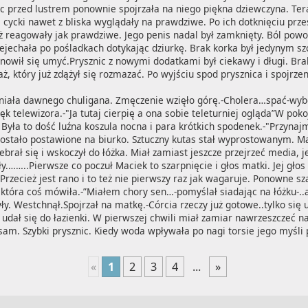
c przed lustrem ponownie spojrzała na niego piękna dziewczyna. Teraz
cycki nawet z bliska wyglądały na prawdziwe. Po ich dotknięciu przesz
 reagowały jak prawdziwe. Jego penis nadal był zamknięty. Ból powol
jechała po pośladkach dotykając dziurkę. Brak korka był jedynym szc
nowił się umyć.Prysznic z nowymi dodatkami był ciekawy i długi. Bra
ż, który już zdążył się rozmazać. Po wyjściu spod prysznica i spojrzen
omniała dawnego chuligana. Zmęczenie wzięło górę.-Cholera…spać-wybe
ęk telewizora.-"Ja tutaj cierpię a ona sobie teleturniej ogląda”W poko
Była to dość luźna koszula nocna i para krótkich spodenek.-"Przynajmn
 zostało postawione na biurko. Sztuczny kutas stał wyprostowanym. Ma
ebrał się i wskoczył do łóżka. Miał zamiast jeszcze przejrzeć media, j
y.……..Pierwsze co poczuł Maciek to szarpnięcie i głos matki. Jej głos 
Przecież jest rano i to też nie pierwszy raz jak wagaruje. Ponowne sz
 która coś mówiła.-”Miałem chory sen…-pomyślał siadając na łóżku-..
yły. Westchnął.Spojrzał na matkę.-Córcia rzeczy już gotowe..tylko się
 udał się do łazienki. W pierwszej chwili miał zamiar nawrzeszczeć na
sam. Szybki prysznic. Kiedy woda wpływała po nagi torsie jego myśli
«
1
2
3
4
...
»