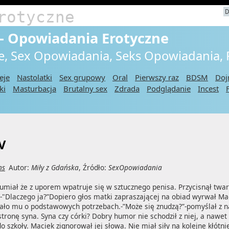
rotyczne
D
V - Opowiadania Erotyczne
e, Sex Opowiadania, Seks Opowiadania,
eje
Nastolatki
Sex grupowy
Oral
Pierwszy raz
BDSM
Doj
ki
Masturbacja
Brutalny sex
Zdrada
Podglądanie
Incest
V
ns
Autor:
Miły z Gdańska
, Źródło:
SexOpowiadania
miał że z uporem wpatruje się w sztucznego penisa. Przycisnął twarz d
Dlaczego ja?”Dopiero głos matki zapraszającej na obiad wyrwał Maćka
ło mu o podstawowych potrzebach.-”Może się znudzą?”-pomyślał z nad
tronę syna. Syna czy córki? Dobry humor nie schodził z niej, a nawet 
 szkoły. Maciek zignorował jej słowa. Nie miał siły na kolejne kłótnie