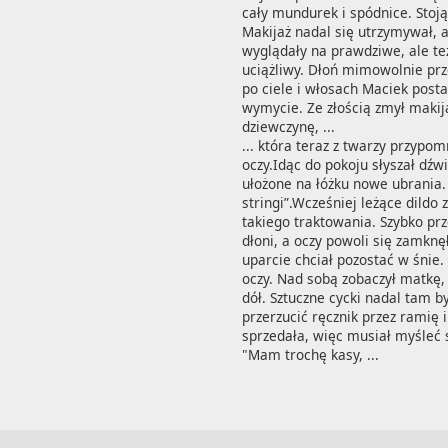
cały mundurek i spódnice. Stoją
Makijaż nadal się utrzymywał, a 
wyglądały na prawdziwe, ale też
uciążliwy. Dłoń mimowolnie prze
po ciele i włosach Maciek posta
wymycie. Ze złością zmył makija
dziewczynę, ...
... która teraz z twarzy przyp
oczy.Idąc do pokoju słyszał dźwi
ułożone na łóżku nowe ubrania. 
stringi”.Wcześniej leżące dildo
takiego traktowania. Szybko prz
dłoni, a oczy powoli się zamknęł
uparcie chciał pozostać w śnie. 
oczy. Nad sobą zobaczył matkę,
dół. Sztuczne cycki nadal tam b
przerzucić ręcznik przez ramię i
sprzedała, więc musiał myśleć 
"Mam trochę kasy, ...