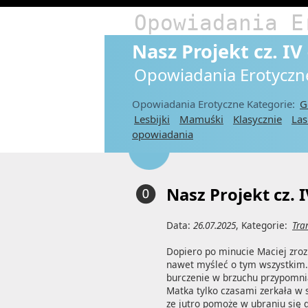
Opowiadania E
Nasz Projekt cz. I
Opowiadania Erotyczn
Opowiadania Erotyczne Kategorie:
G
Lesbijki
Mamuśki
Klasycznie
Las
opowiadania
Nasz Projekt cz. I
Data:
26.07.2025
, Kategorie:
Tra
Dopiero po minucie Maciej zrozu
nawet myśleć o tym wszystkim.-"
burczenie w brzuchu przypomnia
Matka tylko czasami zerkała w s
ze jutro pomoże w ubraniu się do