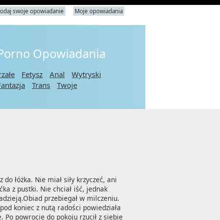
odaj swoje opowiadanie
Moje opowiadania
 Porno Opowiadania
rzałe
Fetysz
Anal
Wytryski
Fantazja
Trans
Twoje
o łóżka. Nie miał siły krzyczeć, ani 
 z pustki. Nie chciał iść, jednak 
zieją.Obiad przebiegał w milczeniu. 
pod koniec z nutą radości powiedziała 
. Po powrocie do pokoju rzucił z siebie 