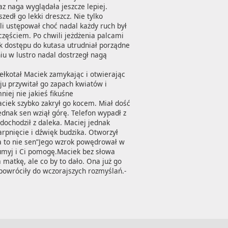
 naga wyglądała jeszcze lepiej. 
edł go lekki dreszcz. Nie tylko 
i ustępował choć nadal każdy ruch był 
zęściem. Po chwili jeżdżenia palcami 
k dostępu do kutasa utrudniał porządne 
iu w lustro nadal dostrzegł nagą 
łkotał Maciek zamykając i otwierając 
ju przywitał go zapach kwiatów i 
iej nie jakieś fikuśne 
ciek szybko zakrył go kocem. Miał dość 
ednak sen wziął górę. Telefon wypadł z 
dochodził z daleka. Maciej jednak 
arpnięcie i dźwięk budzika. Otworzył 
a to nie sen”Jego wzrok powędrował w 
 umyj i Ci pomogę.Maciek bez słowa 
 matkę, ale co by to dało. Ona już go 
 powróciły do wczorajszych rozmyślań.-