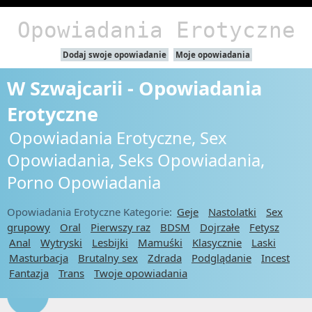
Opowiadania Erotyczne
Dodaj swoje opowiadanie
Moje opowiadania
W Szwajcarii - Opowiadania
Erotyczne
Opowiadania Erotyczne, Sex
Opowiadania, Seks Opowiadania,
Porno Opowiadania
Opowiadania Erotyczne Kategorie:
Geje
Nastolatki
Sex
grupowy
Oral
Pierwszy raz
BDSM
Dojrzałe
Fetysz
Anal
Wytryski
Lesbijki
Mamuśki
Klasycznie
Laski
Masturbacja
Brutalny sex
Zdrada
Podglądanie
Incest
Fantazja
Trans
Twoje opowiadania