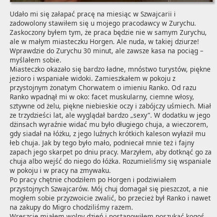
Udało mi się załapać pracę na miesiąc w Szwajcarii i 
zadowolony stawiłem się u mojego pracodawcy w Zurychu. 
Zaskoczony byłem tym, że praca będzie nie w samym Zurychu, 
ale w małym miasteczku Horgen. Ale nuda, w takiej dziurze! 
Wprawdzie do Zurychu 30 minut, ale zawsze kasa na pociąg – 
myślałem sobie.

Miasteczko okazało się bardzo ładne, mnóstwo turystów, piękne 
jezioro i wspaniałe widoki. Zamieszkałem w pokoju z 
przystojnym żonatym Chorwatem o imieniu Ranko. Od razu 
Ranko wpadnął mi w oko: facet muskularny, ciemne włosy, 
sztywne od żelu, piękne niebieskie oczy i zabójczy uśmiech. Miał 
ze trzydzieści lat, ale wyglądał bardzo „sexy”. W dodatku w jego 
dżinsach wyraźnie widać mu było długiego chuja, a wieczorem, 
gdy siadał na łóżku, z jego luźnych krótkich kaleson wyłaził mu 
łeb chuja. Jak by tego było mało, podniecał mnie też i fajny 
zapach jego skarpet po dniu pracy. Marzyłem, aby dotknąć go za 
chuja albo wejść do niego do łóżka. Rozumieliśmy się wspaniale 
w pokoju i w pracy na zmywaku. 

Po pracy chętnie chodziłem po Horgen i podziwiałem 
przystojnych Szwajcarów. Mój chuj domagał się pieszczot, a nie 
mogłem sobie przyzwoicie zwalić, bo przecież był Ranko i nawet 
na zakupy do Migro chodziliśmy razem. 

Wreszcie miałem wolny dzień i postanowiłem poszukać kogoś 