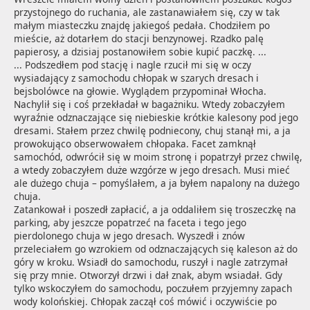
przystojnego do ruchania, ale zastanawiałem się, czy w tak 
małym miasteczku znajdę jakiegoś pedała. Chodziłem po 
mieście, aż dotarłem do stacji benzynowej. Rzadko palę 
papierosy, a dzisiaj postanowiłem sobie kupić paczkę. ...
... Podszedłem pod stację i nagle rzucił mi się w oczy 
wysiadający z samochodu chłopak w szarych dresach i 
bejsbolówce na głowie. Wyglądem przypominał Włocha. 
Nachylił się i coś przekładał w bagażniku. Wtedy zobaczyłem 
wyraźnie odznaczające się niebieskie krótkie kalesony pod jego 
dresami. Stałem przez chwilę podniecony, chuj stanął mi, a ja 
prowokująco obserwowałem chłopaka. Facet zamknął 
samochód, odwrócił się w moim stronę i popatrzył przez chwilę, 
a wtedy zobaczyłem duże wzgórze w jego dresach. Musi mieć 
ale dużego chuja – pomyślałem, a ja byłem napalony na dużego 
chuja.

Zatankował i poszedł zapłacić, a ja oddaliłem się troszeczkę na 
parking, aby jeszcze popatrzeć na faceta i tego jego 
pierdolonego chuja w jego dresach. Wyszedł i znów 
przeleciałem go wzrokiem od odznaczających się kaleson aż do 
góry w kroku. Wsiadł do samochodu, ruszył i nagle zatrzymał 
się przy mnie. Otworzył drzwi i dał znak, abym wsiadał. Gdy 
tylko wskoczyłem do samochodu, poczułem przyjemny zapach 
wody kolońskiej. Chłopak zaczął coś mówić i oczywiście po 