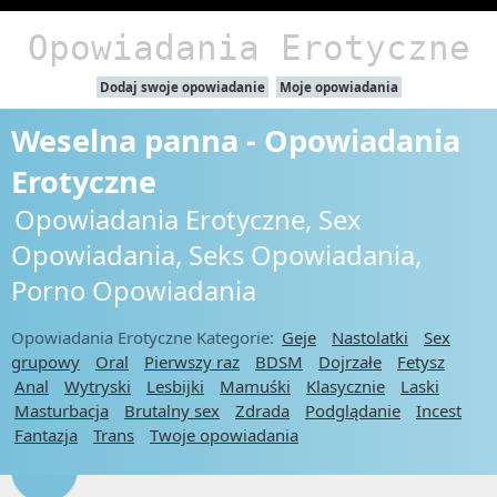
Opowiadania Erotyczne
Dodaj swoje opowiadanie
Moje opowiadania
Weselna panna - Opowiadania
Erotyczne
Opowiadania Erotyczne, Sex
Opowiadania, Seks Opowiadania,
Porno Opowiadania
Opowiadania Erotyczne Kategorie:
Geje
Nastolatki
Sex
grupowy
Oral
Pierwszy raz
BDSM
Dojrzałe
Fetysz
Anal
Wytryski
Lesbijki
Mamuśki
Klasycznie
Laski
Masturbacja
Brutalny sex
Zdrada
Podglądanie
Incest
Fantazja
Trans
Twoje opowiadania