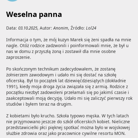
Weselna panna
Data:
03.10.2025
, Autor:
Anonim
, Źródło:
Lol24
Informacja o tym, że mój kuzyn Marek się żeni spadła na mnie 
nagle. Otóż rodzice zadzwonili i poinformowali mnie, że był u 
nas w domu z przyszłą żoną i zostawił dla mnie osobne 
zaproszenie.

Po skończonym technikum zadecydowałem, że zostanę 
żołnierzem zawodowym i udało mi się dostać na szkołę 
oficerską. Był to początek lat dziewięćdziesiątych (dokładnie 
1991), kiedy moja droga życia związała się z armią. Rodzice z 
początku niezbyt zadowoleni przełamali się po jakimś czasie i 
zaakceptowali moją decyzję. Udało mi się zaliczyć pierwszy rok 
studiów i byłem teraz na drugim.

Z kobietami było krucho. Szkoła typowo męska. W tych latach 
nie przyjmowano jeszcze do szkół oficerskich kobiet. Nieliczne 
przedstawicielki płci pięknej spotkać można było w wojskowej 
służbie zdrowia oraz jako pracownice cywilne resortu MON.
