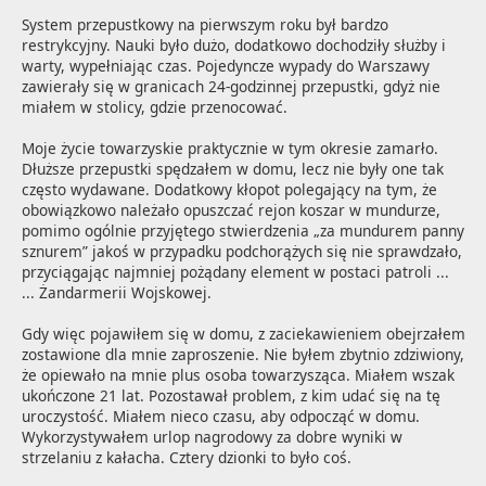
System przepustkowy na pierwszym roku był bardzo 
restrykcyjny. Nauki było dużo, dodatkowo dochodziły służby i 
warty, wypełniając czas. Pojedyncze wypady do Warszawy 
zawierały się w granicach 24-godzinnej przepustki, gdyż nie 
miałem w stolicy, gdzie przenocować.

Moje życie towarzyskie praktycznie w tym okresie zamarło. 
Dłuższe przepustki spędzałem w domu, lecz nie były one tak 
często wydawane. Dodatkowy kłopot polegający na tym, że 
obowiązkowo należało opuszczać rejon koszar w mundurze, 
pomimo ogólnie przyjętego stwierdzenia „za mundurem panny 
sznurem” jakoś w przypadku podchorążych się nie sprawdzało, 
przyciągając najmniej pożądany element w postaci patroli ...
... Żandarmerii Wojskowej.

Gdy więc pojawiłem się w domu, z zaciekawieniem obejrzałem 
zostawione dla mnie zaproszenie. Nie byłem zbytnio zdziwiony, 
że opiewało na mnie plus osoba towarzysząca. Miałem wszak 
ukończone 21 lat. Pozostawał problem, z kim udać się na tę 
uroczystość. Miałem nieco czasu, aby odpocząć w domu. 
Wykorzystywałem urlop nagrodowy za dobre wyniki w 
strzelaniu z kałacha. Cztery dzionki to było coś.
