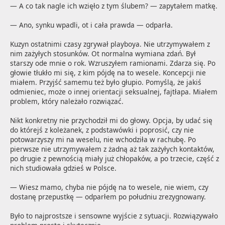
— A co tak nagle ich wzięło z tym ślubem? — zapytałem matkę.

— Ano, synku wpadli, ot i cała prawda — odparła.

Kuzyn ostatnimi czasy zgrywał playboya. Nie utrzymywałem z 
nim zażyłych stosunków. Ot normalna wymiana zdań. Był 
starszy ode mnie o rok. Wzruszyłem ramionami. Zdarza się. Po 
głowie tłukło mi się, z kim pójdę na to wesele. Koncepcji nie 
miałem. Przyjść samemu też było głupio. Pomyślą, że jakiś 
odmieniec, może o innej orientacji seksualnej, fajtłapa. Miałem 
problem, który należało rozwiązać.

Nikt konkretny nie przychodził mi do głowy. Opcja, by udać się 
do którejś z koleżanek, z podstawówki i poprosić, czy nie 
potowarzyszy mi na weselu, nie wchodziła w rachubę. Po 
pierwsze nie utrzymywałem z żadną aż tak zażyłych kontaktów, 
po drugie z pewnością miały już chłopaków, a po trzecie, część z 
nich studiowała gdzieś w Polsce.

— Wiesz mamo, chyba nie pójdę na to wesele, nie wiem, czy 
dostanę przepustkę — odparłem po południu zrezygnowany.

Było to najprostsze i sensowne wyjście z sytuacji. Rozwiązywało 