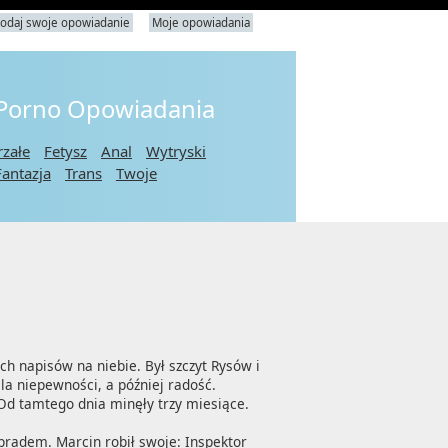
odaj swoje opowiadanie
Moje opowiadania
 Porno Opowiadania
rzałe
Fetysz
Anal
Wytryski
Fantazja
Trans
Twoje
ch napisów na niebie. Był szczyt Rysów i 
a niepewności, a później radość. 
Od tamtego dnia minęły trzy miesiące.

radem. Marcin robił swoje: Inspektor 