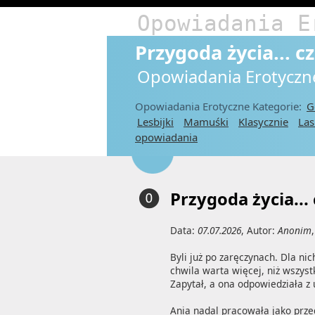
Opowiadania E
Przygoda życia... c
Opowiadania Erotyczn
Opowiadania Erotyczne Kategorie:
G
Lesbijki
Mamuśki
Klasycznie
Las
opowiadania
Przygoda życia... 
Data:
07.07.2026
, Autor:
Anonim
Byli już po zaręczynach. Dla ni
chwila warta więcej, niż wszyst
Zapytał, a ona odpowiedziała z
Ania nadal pracowała jako prze