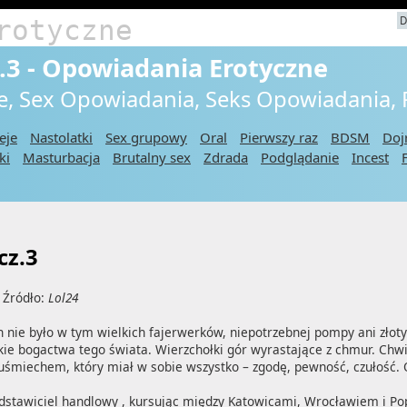
rotyczne
D
z.3 - Opowiadania Erotyczne
e, Sex Opowiadania, Seks Opowiadania,
eje
Nastolatki
Sex grupowy
Oral
Pierwszy raz
BDSM
Doj
ki
Masturbacja
Brutalny sex
Zdrada
Podglądanie
Incest
cz.3
, Źródło:
Lol24
ch nie było w tym wielkich fajerwerków, niepotrzebnej pompy ani złoty
kie bogactwa tego świata. Wierzchołki gór wyrastające z chmur. Chwil
 uśmiechem, który miał w sobie wszystko – zgodę, pewność, czułość. 
dstawiciel handlowy , kursując między Katowicami, Wrocławiem i Pop