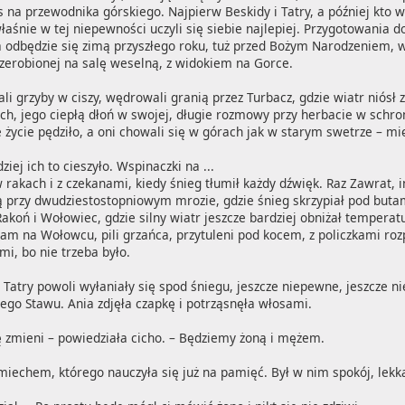
 na przewodnika górskiego. Najpierw Beskidy i Tatry, a później kto wi
aśnie w tej niepewności uczyli się siebie najlepiej. Przygotowania do
ia odbędzie się zimą przyszłego roku, tuż przed Bożym Narodzeniem, 
zerobionej na salę weselną, z widokiem na Gorce.

ali grzyby w ciszy, wędrowali granią przez Turbacz, gdzie wiatr niósł z
iach, jego ciepłą dłoń w swojej, długie rozmowy przy herbacie w schro
 życie pędziło, a oni chowali się w górach jak w starym swetrze – m
iej ich to cieszyło. Wspinaczki na ...
w rakach i z czekanami, kiedy śnieg tłumił każdy dźwięk. Raz Zawrat,
przy dwudziestostopniowym mrozie, gdzie śnieg skrzypiał pod butami, 
akoń i Wołowiec, gdzie silny wiatr jeszcze bardziej obniżał temperatu
 tam na Wołowcu, pili grzańca, przytuleni pod kocem, z policzkami rozp
, bo nie trzeba było.

 Tatry powoli wyłaniały się spod śniegu, jeszcze niepewne, jeszcze ni
nego Stawu. Ania zdjęła czapkę i potrząsnęła włosami.

ę zmieni – powiedziała cicho. – Będziemy żoną i mężem.

miechem, którego nauczyła się już na pamięć. Był w nim spokój, lekka 