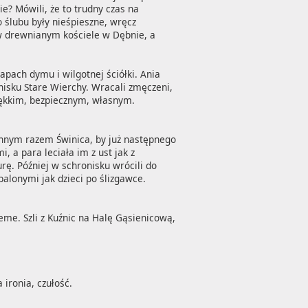
e? Mówili, że to trudny czas na 
 ślubu były nieśpieszne, wręcz 
w drewnianym kościele w Dębnie, a 
apach dymu i wilgotnej ściółki. Ania 
nisku Stare Wierchy. Wracali zmęczeni, 
iękkim, bezpiecznym, własnym.

 innym razem Świnica, by już następnego 
a para leciała im z ust jak z 
rę. Później w schronisku wrócili do 
alonymi jak dzieci po ślizgawce. 
eme. Szli z Kuźnic na Halę Gąsienicową, 
ironia, czułość.
