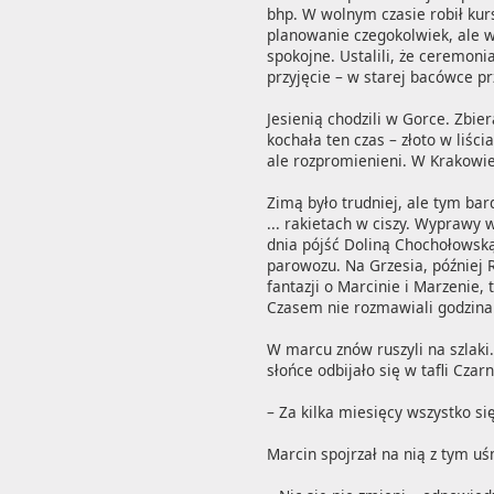
bhp. W wolnym czasie robił kurs
planowanie czegokolwiek, ale wł
spokojne. Ustalili, że ceremon
przyjęcie – w starej bacówce pr
Jesienią chodzili w Gorce. Zbier
kochała ten czas – złoto w liśc
ale rozpromienieni. W Krakowie
Zimą było trudniej, ale tym bardz
... rakietach w ciszy. Wyprawy 
dnia pójść Doliną Chochołowską 
parowozu. Na Grzesia, później R
fantazji o Marcinie i Marzenie,
Czasem nie rozmawiali godzinami
W marcu znów ruszyli na szlaki.
słońce odbijało się w tafli Czar
– Za kilka miesięcy wszystko si
Marcin spojrzał na nią z tym uś