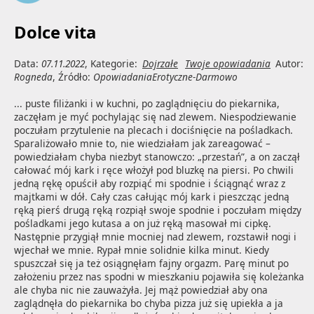
Dolce vita
Data:
07.11.2022
, Kategorie:
Dojrzałe
Twoje opowiadania
Autor:
Rogneda
, Źródło:
OpowiadaniaErotyczne-Darmowo
... puste filiżanki i w kuchni, po zaglądnięciu do piekarnika, 
zaczęłam je myć pochylając się nad zlewem. Niespodziewanie 
poczułam przytulenie na plecach i dociśnięcie na pośladkach. 
Sparaliżowało mnie to, nie wiedziałam jak zareagować – 
powiedziałam chyba niezbyt stanowczo: „przestań”, a on zaczął 
całować mój kark i ręce włożył pod bluzkę na piersi. Po chwili 
jedną rękę opuścił aby rozpiąć mi spodnie i ściągnąć wraz z 
majtkami w dół. Cały czas całując mój kark i pieszcząc jedną 
ręką pierś drugą ręką rozpiął swoje spodnie i poczułam między 
pośladkami jego kutasa a on już ręką masował mi cipkę. 
Następnie przygiął mnie mocniej nad zlewem, rozstawił nogi i 
wjechał we mnie. Rypał mnie solidnie kilka minut. Kiedy 
spuszczał się ja też osiągnęłam fajny orgazm. Parę minut po 
założeniu przez nas spodni w mieszkaniu pojawiła się koleżanka 
ale chyba nic nie zauważyła. Jej mąż powiedział aby ona 
zaglądnęła do piekarnika bo chyba pizza już się upiekła a ja 