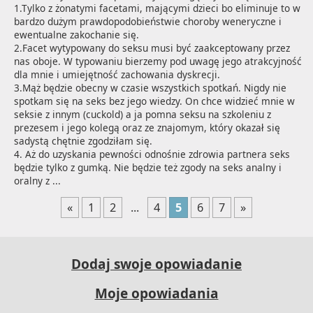
1.Tylko z żonatymi facetami, mającymi dzieci bo eliminuje to w 
bardzo dużym prawdopodobieństwie choroby weneryczne i 
ewentualne zakochanie się. 

2.Facet wytypowany do seksu musi być zaakceptowany przez 
nas oboje. W typowaniu bierzemy pod uwagę jego atrakcyjność 
dla mnie i umiejętność zachowania dyskrecji.

3.Mąż będzie obecny w czasie wszystkich spotkań. Nigdy nie 
spotkam się na seks bez jego wiedzy. On chce widzieć mnie w 
seksie z innym (cuckold) a ja pomna seksu na szkoleniu z 
prezesem i jego kolegą oraz ze znajomym, który okazał się 
sadystą chętnie zgodziłam się.

4. Aż do uzyskania pewności odnośnie zdrowia partnera seks 
będzie tylko z gumką. Nie będzie też zgody na seks analny i 
oralny z ...
«
1
2
...
4
5
6
7
»
Dodaj swoje opowiadanie
Moje opowiadania