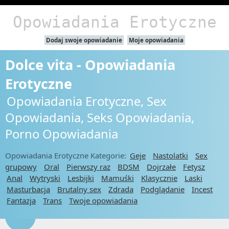
Opowiadania Erotyczne
Dodaj swoje opowiadanie
Moje opowiadania
Dolce vita - Opowiadania
Erotyczne
Opowiadania Erotyczne, Sex
Opowiadania, Seks Opowiadania,
Porno Opowiadania
Opowiadania Erotyczne Kategorie:
Geje
Nastolatki
Sex
grupowy
Oral
Pierwszy raz
BDSM
Dojrzałe
Fetysz
Anal
Wytryski
Lesbijki
Mamuśki
Klasycznie
Laski
Masturbacja
Brutalny sex
Zdrada
Podglądanie
Incest
Fantazja
Trans
Twoje opowiadania