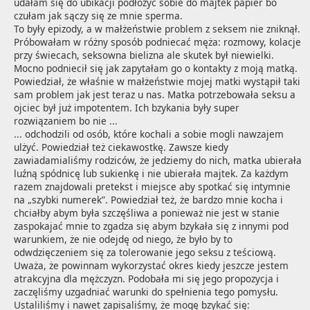
udałam się do ubikacji podłożyć sobie do majtek papier bo 
czułam jak sączy się ze mnie sperma.

To były epizody, a w małżeństwie problem z seksem nie zniknął. 
Próbowałam w różny sposób podniecać męża: rozmowy, kolacje 
przy świecach, seksowna bielizna ale skutek był niewielki. 
Mocno podniecił się jak zapytałam go o kontakty z moją matką. 
Powiedział, że właśnie w małżeństwie mojej matki wystąpił taki 
sam problem jak jest teraz u nas. Matka potrzebowała seksu a 
ojciec był już impotentem. Ich bzykania były super 
rozwiązaniem bo nie ...
... odchodzili od osób, które kochali a sobie mogli nawzajem 
ulżyć. Powiedział też ciekawostkę. Zawsze kiedy 
zawiadamialiśmy rodziców, że jedziemy do nich, matka ubierała 
luźną spódnicę lub sukienkę i nie ubierała majtek. Za każdym 
razem znajdowali pretekst i miejsce aby spotkać się intymnie 
na „szybki numerek”. Powiedział też, że bardzo mnie kocha i 
chciałby abym była szczęśliwa a ponieważ nie jest w stanie 
zaspokajać mnie to zgadza się abym bzykała się z innymi pod 
warunkiem, że nie odejdę od niego, że było by to 
odwdzięczeniem się za tolerowanie jego seksu z teściową. 
Uważa, że powinnam wykorzystać okres kiedy jeszcze jestem 
atrakcyjna dla mężczyzn. Podobała mi się jego propozycja i 
zaczęliśmy uzgadniać warunki do spełnienia tego pomysłu. 
Ustaliliśmy i nawet zapisaliśmy, że mogę bzykać się:
