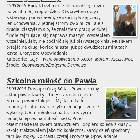
25.05.2026:
Budzik bezlitośnie domagał się, abym
porzucił miłe, ciepłe łóżko. Otworzyłem oczy i
wstawając pomyślałem, że skończyły się czasy
leniuchowania. Z jednej strony było mi żal, ale z
drugiej cieszyłem się, że znalazłem pracę w dużej
firmie zajmującej się naprawą maszyn. Wyszedłem
wcześniej, żeby nie spóźnić się już pierwszego dnia. Musiałem
przejść na drugi koniec miasta. Już po dwudziestu minutach
czytaj Erotyczne Opowiadanie
Kategorie:
Geje
Twoje opowiadania
Autor:
Marcin Krzeszowiec
,
Źródło:
OpowiadaniaErotyczne-Darmowo
Szkolna miłość do Pawła
23.05.2026:
Dzisiaj kończę 36 lat. Pewien znany
aktor powiedziałby: „To ty stara dupa jesteś”.
No cóż, pewnie tak jest. Myśląc o tych
minionych latach żałuję tylko jednego – że nie
wykorzystałem młodości na to, co w życiu
najpiękniejsze: na miłość i seks. Przez
osiemnaście lat byłem prawiczkiem i dopiero kolega z klasy...
Szkołę traktowałem jako zło konieczne. Każdy dzień spędzony
tam był męką. Do czasu
czytaj Erotyczne Opowiadanie