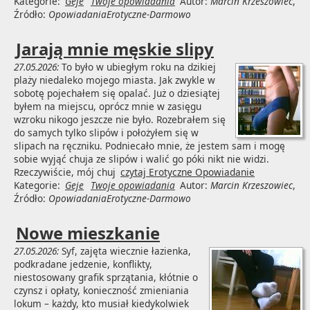
Kategorie:
Geje
Twoje opowiadania
Autor:
Marcin Krzeszowiec
,
Źródło:
OpowiadaniaErotyczne-Darmowo
Jarają mnie męskie slipy
27.05.2026:
To było w ubiegłym roku na dzikiej
plaży niedaleko mojego miasta. Jak zwykle w
sobotę pojechałem się opalać. Już o dziesiątej
byłem na miejscu, oprócz mnie w zasięgu
wzroku nikogo jeszcze nie było. Rozebrałem się
do samych tylko slipów i położyłem się w
slipach na ręczniku. Podniecało mnie, że jestem sam i mogę
sobie wyjąć chuja ze slipów i walić go póki nikt nie widzi.
Rzeczywiście, mój chuj
czytaj Erotyczne Opowiadanie
Kategorie:
Geje
Twoje opowiadania
Autor:
Marcin Krzeszowiec
,
Źródło:
OpowiadaniaErotyczne-Darmowo
Nowe mieszkanie
27.05.2026:
Syf, zajęta wiecznie łazienka,
podkradane jedzenie, konflikty,
niestosowany grafik sprzątania, kłótnie o
czynsz i opłaty, konieczność zmieniania
lokum – każdy, kto musiał kiedykolwiek