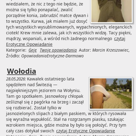
wiedziałem, że nic z tego nie będzie, że
można się tylko ponapalać, zwalić
porządnie konia, zabrudzić matce dywan i
to wszystko. Kurwa, jak miałem już dosyć
tych wszystkich wysublimowanych, wypachnionych, eleganckich
ciotek! Krew mnie zalewa, jak ich wszystkich widzę. Tacy piękni,
mądrzy, wspaniali, a wśród nich żadnego normalnego
czytaj
Erotyczne Opowiadanie
Kategorie:
Geje
Twoje opowiadania
Autor:
Marcin Krzeszowiec
,
Źródło:
OpowiadaniaErotyczne-Darmowo
Wołodia
28.05.2026:
Kawałek ostatniego lata
spędziłem nad Świtezią —
najpiękniejszym jeziorem na Wołyniu.
Tam go spotkałem. Jasnowłosy chłopak
ześliznął się z pagórka na brzeg i zaczął
się rozbierać. Został tylko w
jasnozielonych slipach z białym paskiem, w których rysowała
się wyraźna wypukłość. Stał na rozgrzanym piasku, szukając
wzrokiem miejsca, gdzie można by było się położyć. Przy tym
cały czas dotykał swoich
czytaj Erotyczne Opowiadanie