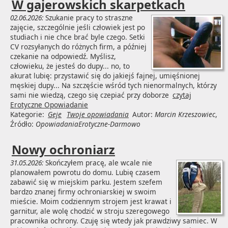
W gajerowskich skarpetkach
02.06.2026:
Szukanie pracy to straszne
zajęcie, szczególnie jeśli człowiek jest po
studiach i nie chce brać byle czego. Setki
CV rozsyłanych do różnych firm, a później
czekanie na odpowiedź. Myślisz,
człowieku, że jesteś do dupy... no, to
akurat lubię: przystawić się do jakiejś fajnej, umięśnionej
męskiej dupy... Na szczęście wśród tych nienormalnych, którzy
sami nie wiedzą, czego się czepiać przy doborze
czytaj
Erotyczne Opowiadanie
Kategorie:
Geje
Twoje opowiadania
Autor:
Marcin Krzeszowiec
,
Źródło:
OpowiadaniaErotyczne-Darmowo
Nowy ochroniarz
31.05.2026:
Skończyłem pracę, ale wcale nie
planowałem powrotu do domu. Lubię czasem
zabawić się w miejskim parku. Jestem szefem
bardzo znanej firmy ochroniarskiej w swoim
mieście. Moim codziennym strojem jest krawat i
garnitur, ale wolę chodzić w stroju szeregowego
pracownika ochrony. Czuję się wtedy jak prawdziwy samiec. W