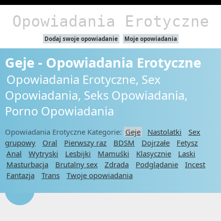
Opowiadania Erotyczne
Dodaj swoje opowiadanie
Moje opowiadania
Geje - Opowiadania Erotyczne
Opowiadania Erotyczne, Sex
Opowiadania, Seks Opowiadania,
Porno Opowiadania
Opowiadania Erotyczne Kategorie:
Geje
Nastolatki
Sex
grupowy
Oral
Pierwszy raz
BDSM
Dojrzałe
Fetysz
Anal
Wytryski
Lesbijki
Mamuśki
Klasycznie
Laski
Masturbacja
Brutalny sex
Zdrada
Podglądanie
Incest
Fantazja
Trans
Twoje opowiadania