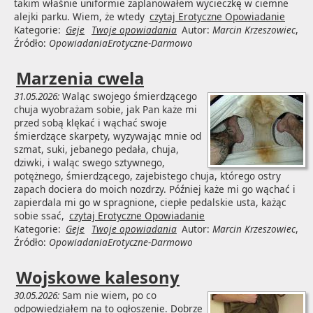
takim właśnie uniformie zaplanowałem wycieczkę w ciemne
alejki parku. Wiem, że wtedy
czytaj Erotyczne Opowiadanie
Kategorie:
Geje
Twoje opowiadania
Autor:
Marcin Krzeszowiec
,
Źródło:
OpowiadaniaErotyczne-Darmowo
Marzenia cwela
31.05.2026:
Waląc swojego śmierdzącego
chuja wyobrażam sobie, jak Pan każe mi
przed sobą klękać i wąchać swoje
śmierdzące skarpety, wyzywając mnie od
szmat, suki, jebanego pedała, chuja,
dziwki, i waląc swego sztywnego,
potężnego, śmierdzącego, zajebistego chuja, którego ostry
zapach dociera do moich nozdrzy. Później każe mi go wąchać i
zapierdala mi go w spragnione, ciepłe pedalskie usta, każąc
sobie ssać,
czytaj Erotyczne Opowiadanie
Kategorie:
Geje
Twoje opowiadania
Autor:
Marcin Krzeszowiec
,
Źródło:
OpowiadaniaErotyczne-Darmowo
Wojskowe kalesony
30.05.2026:
Sam nie wiem, po co
odpowiedziałem na to ogłoszenie. Dobrze